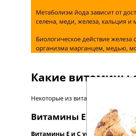
Метаболизм йода зависит от дост
селена, меди, железа, кальция и
Биологическое действие железа 
организма марганцем, медью, м
Какие витамины 
Некоторые из витаминов демонстр
Витамины Е и С
Витамины Е и С усиливают дейст