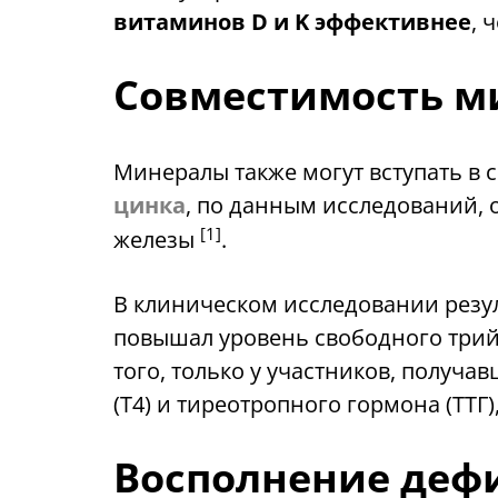
витаминов D и K эффективнее
, 
Совместимость м
Минералы также могут вступать в
цинка
, по данным исследований,
[1]
железы
.
В клиническом исследовании резу
повышал уровень свободного трий
того, только у участников, получ
(Т4) и тиреотропного гормона (ТТГ
Восполнение деф