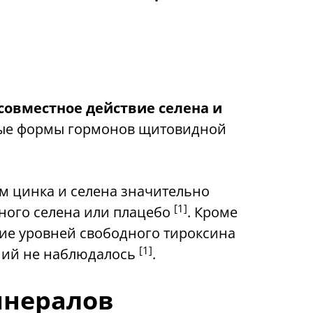
совместное действие селена и
вные формы гормонов щитовидной
м цинка и селена значительно
[1]
ного селена или плацебо
. Кроме
ние уровней свободного тироксина
[1]
нений не наблюдалось
.
инералов