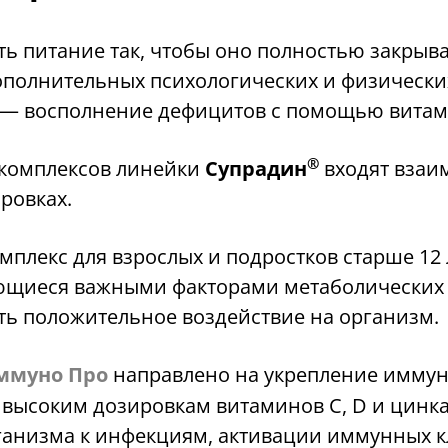
ь питание так, чтобы оно полностью закрыва
ополнительных психологических и физических
я — восполнение дефицитов с помощью вита
®
 комплексов линейки
Супрадин
входят взаи
ровках.
лекс для взрослых и подростков старше 12 л
ющиеся важными факторами метаболических
ть положительное воздействие на организм.
муно Про
направлено на укрепление иммун
 высоким дозировкам витаминов C, D и цинк
низма к инфекциям, активации иммунных кл