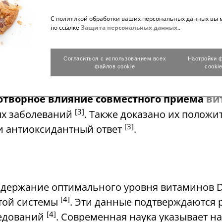
ая система, помогая нейтрализовать свобод
С политикой обработки ваших персональных данных вы 
[3]
ть здоровые клетки
. При этом они способны
по ссылке
Защита персональных данных.
.
ющих в окислительно-восстановительных ре
Согласиться с использованием всех
Настройки 
файлов cookie
cooki
отворное влияние совместного приёма
ви
[3]
ых заболеваний
. Также доказано их положи
[3]
 и антиоксидантный ответ
.
ддержание оптимального уровня витаминов D
[4]
стой системы
. Эти данные подтверждаются 
[4]
ледований
. Современная наука указывает на