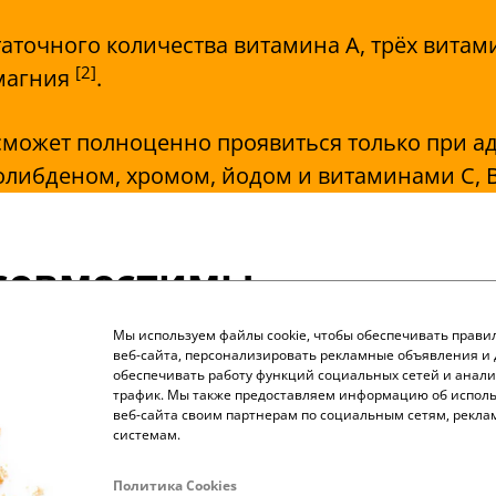
аточного количества витамина А, трёх витам
[2]
 магния
.
сможет полноценно проявиться только при а
олибденом, хромом, йодом и витаминами С, 
совместимы
Мы используем файлы cookie, чтобы обеспечивать прави
ируют особенно высокую совместимость и в
веб-сайта, персонализировать рекламные объявления и 
обеспечивать работу функций социальных сетей и анали
трафик. Мы также предоставляем информацию об испол
веб-сайта своим партнерам по социальным сетям, рекла
системам.
вие друг друга
за счёт снижения окислител
Политика Cookies