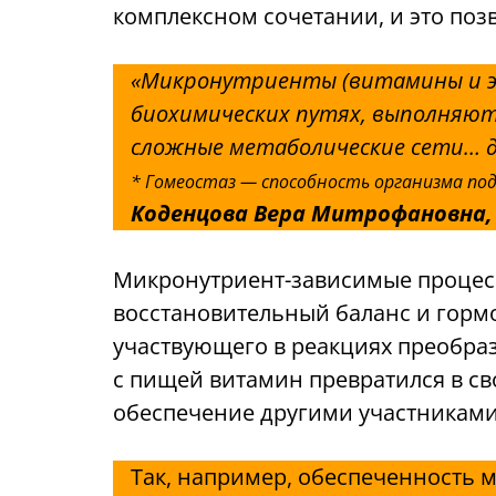
комплексном сочетании, и это поз
«Микронутриенты (витамины и э
биохимических путях, выполняют 
сложные метаболические сети… д
* Гомеостаз — способность организма п
Коденцова Вера Митрофановна, 
Микронутриент-зависимые процессы
восстановительный баланс и гор
участвующего в реакциях преобраз
с пищей витамин превратился в с
обеспечение другими участниками
Так, например, обеспеченность 