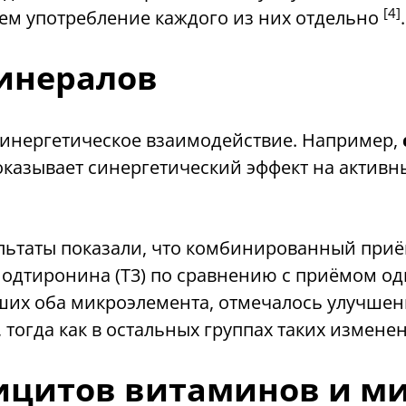
[4]
чем употребление каждого из них отдельно
.
инералов
 синергетическое взаимодействие. Например,
 оказывает синергетический эффект на акти
льтаты показали, что комбинированный приё
одтиронина (Т3) по сравнению с приёмом од
авших оба микроэлемента, отмечалось улучше
), тогда как в остальных группах таких изме
ицитов витаминов и м