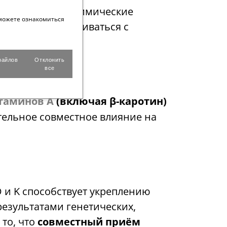
ные радикалы — химические
можете ознакомиться
 самовосстанавливаться с
[3]
акциях
.
файлов
Отклонить
e
все
таминов А
(включая β-каротин)
тельное совместное влияние на
 и K способствует укреплению
результатами генетических,
 то, что
совместный приём