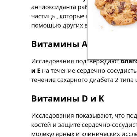
антиоксиданта работают как един
частицы, которые могут поврежда
помощью других веществ, участву
Витамины А и Е
Исследования подтверждают
благ
и Е
на течение сердечно-сосудист
течение сахарного диабета 2 типа
Витамины D и K
Исследования показывают, что по
костей и защите сердечно-сосуди
молекулярных и клинических исс