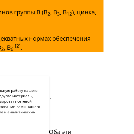
инов группы В (В
, В
, В
), цинка,
2
3
12
декватных нормах обеспечения
[2]
В
, В
.
2
6
льную работу нашего
заимное влияние.
другие материалы,
зировать сетевой
ьзовании вами нашего
ме и аналитическим
[3]
ьного стресса
. Оба эти